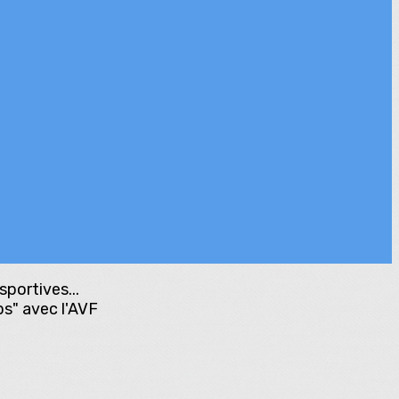
portives...
ps" avec l'AVF