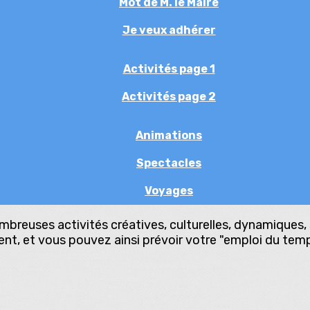
Mot de M. le Maire
Je veux adhérer
Activités page 1
Activités page 2
Animations
Spectacles
Voyages
reuses activités créatives, culturelles, dynamiques, s
ent, et vous pouvez ainsi prévoir votre "emploi du tem