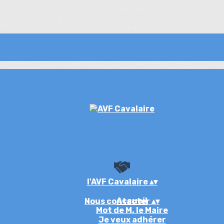
l'AVF Cavalaire
▴
▾
Accueil
Nous contacter
▴
▾
Mot de M. le Maire
Je veux adhérer